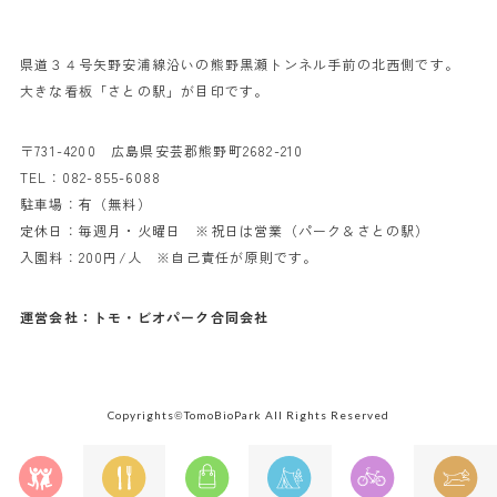
県道３４号矢野安浦線沿いの熊野黒瀬トンネル手前の北西側です。
大きな看板「さとの駅」が目印です。
〒731-4200 広島県安芸郡熊野町2682-210
TEL：
082-855-6088
駐車場：有（無料）
定休日：毎週月・火曜日 ※祝日は営業（パーク＆さとの駅）
入園料：200円/人 ※自己責任が原則です。
運営会社：トモ・ビオパーク合同会社
Copyrights
TomoBioPark All Rights Reserved
©