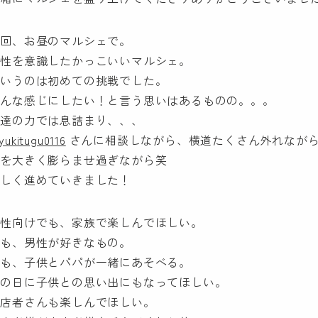
今回、お昼のマルシェで。
男性を意識したかっこいいマルシェ。
というのは初めての挑戦でした。
こんな感じにしたい！と言う思いはあるものの。。。
私達の力では息詰まり、、、
yukitugu0116
さんに相談しながら、横道たくさん外れなが
夢を大きく膨らませ過ぎながら笑
楽しく進めていきました！
男性向けでも、家族で楽しんでほしい。
でも、男性が好きなもの。
でも、子供とパパが一緒にあそべる。
父の日に子供との思い出にもなってほしい。
出店者さんも楽しんでほしい。