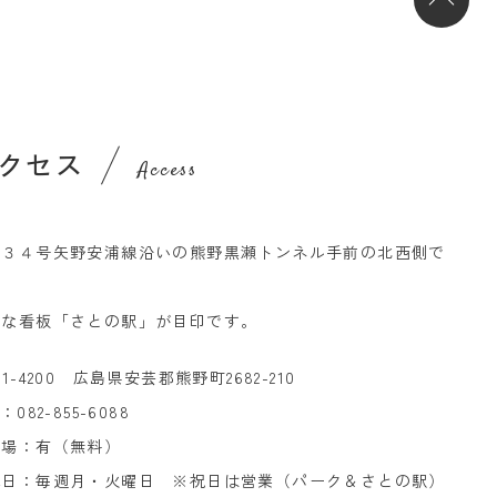
クセス
Access
道３４号矢野安浦線沿いの熊野黒瀬トンネル手前の北西側で
。
きな看板「さとの駅」が目印です。
31-4200 広島県安芸郡熊野町2682-210
L：
082-855-6088
車場：有（無料）
休日：毎週月・火曜日 ※祝日は営業（パーク＆さとの駅）