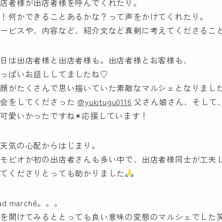
出店者様が出店者様を呼んでくれたり。
私！何かできることあるかな？って声をかけてくれたり。
サービスや、内容など、紹介文など真剣に考えてくださるこ
当日は出店者様と出店者様も。出店者様とお客様も、
いっぱいお話ししてましたね♡
笑顔がたくさんで思い描いていた素敵なマルシェとなりまし
司会をしてくださった
@yukitugu0116
父さん娘さん、そして
可愛いかったですね✴︎応援しています！
お天気の心配からはじまり。
トモビオが初の出店者さんも多い中で、出店者様同士が工夫
してくださりとっても助かりました
ad marché。。。
蓋を開けてみるととっても良い意味の変態のマルシェでし