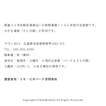
県道３４号矢野安浦線沿いの熊野黒瀬トンネル手前の北西側です。
大きな看板「さとの駅」が目印です。
〒731-4200 広島県安芸郡熊野町2682-210
TEL：
082-855-6088
駐車場：有（無料）
定休日：毎週月・火曜日 ※祝日は営業（パーク＆さとの駅）
入園料：200円/人 ※自己責任が原則です。
運営会社：トモ・ビオパーク合同会社
Copyrights
TomoBioPark All Rights Reserved
©